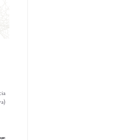
cia
va)