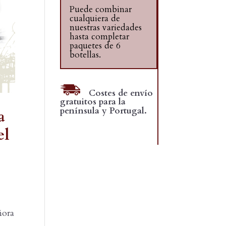
Puede combinar
cualquiera de
nuestras variedades
hasta completar
paquetes de 6
botellas.
Costes de envío
gratuitos para la
península y Portugal.
a
el
ñora