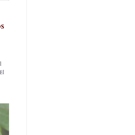
os
l
El