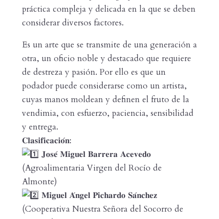
práctica compleja y delicada en la que se deben
considerar diversos factores.
Es un arte que se transmite de una generación a
otra, un oficio noble y destacado que requiere
de destreza y pasión. Por ello es que un
podador puede considerarse como un artista,
cuyas manos moldean y definen el fruto de la
vendimia, con esfuerzo, paciencia, sensibilidad
y entrega.
𝐂𝐥𝐚𝐬𝐢𝐟𝐢𝐜𝐚𝐜𝐢𝐨́𝐧:
𝐉𝐨𝐬𝐞́ 𝐌𝐢𝐠𝐮𝐞𝐥 𝐁𝐚𝐫𝐫𝐞𝐫𝐚 𝐀𝐜𝐞𝐯𝐞𝐝𝐨
(Agroalimentaria Virgen del Rocío de
Almonte)
𝐌𝐢𝐠𝐮𝐞𝐥 𝐀́𝐧𝐠𝐞𝐥 𝐏𝐢𝐜𝐡𝐚𝐫𝐝𝐨 𝐒𝐚́𝐧𝐜𝐡𝐞𝐳
(Cooperativa Nuestra Señora del Socorro de