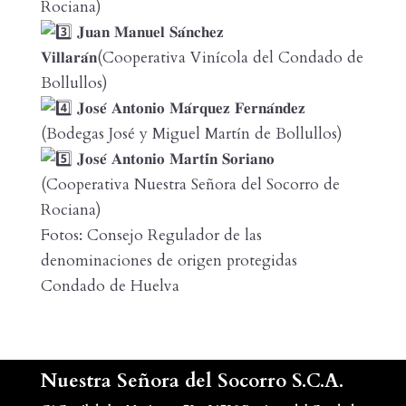
Rociana)
𝐉𝐮𝐚𝐧 𝐌𝐚𝐧𝐮𝐞𝐥 𝐒𝐚́𝐧𝐜𝐡𝐞𝐳
𝐕𝐢𝐥𝐥𝐚𝐫𝐚́𝐧(Cooperativa Vinícola del Condado de
Bollullos)
𝐉𝐨𝐬𝐞́ 𝐀𝐧𝐭𝐨𝐧𝐢𝐨 𝐌𝐚́𝐫𝐪𝐮𝐞𝐳 𝐅𝐞𝐫𝐧𝐚́𝐧𝐝𝐞𝐳
(Bodegas José y Miguel Martín de Bollullos)
𝐉𝐨𝐬𝐞́ 𝐀𝐧𝐭𝐨𝐧𝐢𝐨 𝐌𝐚𝐫𝐭𝐢́𝐧 𝐒𝐨𝐫𝐢𝐚𝐧𝐨
(Cooperativa Nuestra Señora del Socorro de
Rociana)
Fotos: Consejo Regulador de las
denominaciones de origen protegidas
Condado de Huelva
Nuestra Señora del Socorro S.C.A.