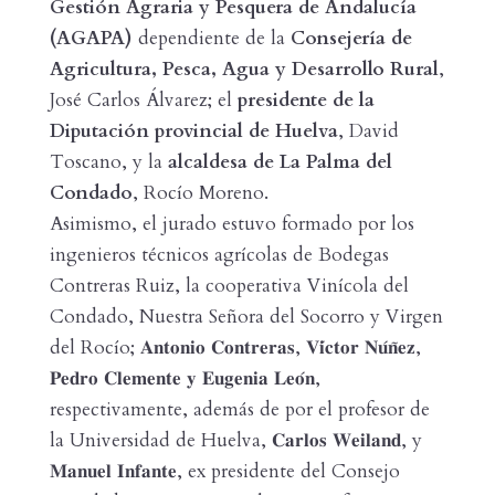
Gestión Agraria y Pesquera de Andalucía
(AGAPA)
dependiente de la
Consejería de
Agricultura, Pesca, Agua y Desarrollo Rural
,
José Carlos Álvarez; el
presidente de la
Diputación provincial de Huelva
, David
Toscano, y la
alcaldesa de La Palma del
Condado
, Rocío Moreno.
Asimismo, el jurado estuvo formado por los
ingenieros técnicos agrícolas de Bodegas
Contreras Ruiz, la cooperativa Vinícola del
Condado, Nuestra Señora del Socorro y Virgen
del Rocío; 𝐀𝐧𝐭𝐨𝐧𝐢𝐨 𝐂𝐨𝐧𝐭𝐫𝐞𝐫𝐚𝐬, 𝐕𝐢́𝐜𝐭𝐨𝐫 𝐍𝐮́𝐧̃𝐞𝐳,
𝐏𝐞𝐝𝐫𝐨 𝐂𝐥𝐞𝐦𝐞𝐧𝐭𝐞 𝐲 𝐄𝐮𝐠𝐞𝐧𝐢𝐚 𝐋𝐞𝐨́𝐧,
respectivamente, además de por el profesor de
la Universidad de Huelva, 𝐂𝐚𝐫𝐥𝐨𝐬 𝐖𝐞𝐢𝐥𝐚𝐧𝐝, y
𝐌𝐚𝐧𝐮𝐞𝐥 𝐈𝐧𝐟𝐚𝐧𝐭𝐞, ex presidente del Consejo