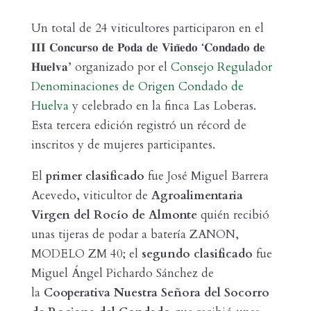
Un total de 24 viticultores participaron en el
𝐈𝐈𝐈 𝐂𝐨𝐧𝐜𝐮𝐫𝐬𝐨 𝐝𝐞 𝐏𝐨𝐝𝐚 𝐝𝐞 𝐕𝐢𝐧̃𝐞𝐝𝐨 ‘𝐂𝐨𝐧𝐝𝐚𝐝𝐨 𝐝𝐞
𝐇𝐮𝐞𝐥𝐯𝐚’ organizado por el
Consejo Regulador
Denominaciones de Origen Condado de
Huelva
y celebrado en la finca Las Loberas.
Esta tercera edición registró un récord de
inscritos y de mujeres participantes.
El
primer clasificado
fue José Miguel Barrera
Acevedo, viticultor de
Agroalimentaria
Virgen del Rocío de Almonte
quién recibió
unas tijeras de podar a batería ZANON,
MODELO ZM 40; el
segundo clasificado
fue
Miguel Ángel Pichardo Sánchez de
la
Cooperativa Nuestra Señora del Socorro